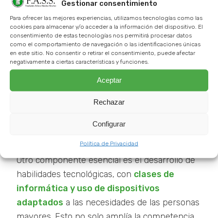
exploración intelectual y el desarrollo
Gestionar consentimiento
personal.
Para ofrecer las mejores experiencias, utilizamos tecnologías como las
cookies para almacenar y/o acceder a la información del dispositivo. El
consentimiento de estas tecnologías nos permitirá procesar datos
Además, los
talleres prácticos
, como clases
como el comportamiento de navegación o las identificaciones únicas
de arte, música, cocina o jardinería brindan
en este sitio. No consentir o retirar el consentimiento, puede afectar
negativamente a ciertas características y funciones.
una plataforma para la expresión creativa y el
Aceptar
aprendizaje práctico. Estas actividades no solo
estimulan la mente, sino que también
Rechazar
fomentan el disfrute y la participación social
activa, contribuyendo a un envejecimiento
Configurar
más pleno y satisfactorio.
Política de Privacidad
Otro componente esencial es el desarrollo de
habilidades tecnológicas, con
clases de
informática y uso de dispositivos
adaptados
a las necesidades de las personas
mayores. Esto no solo amplía la competencia