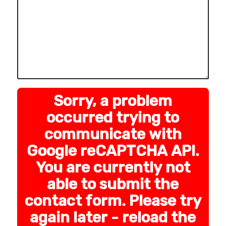
Sorry, a problem
occurred trying to
communicate with
Google reCAPTCHA API.
You are currently not
able to submit the
contact form. Please try
again later - reload the