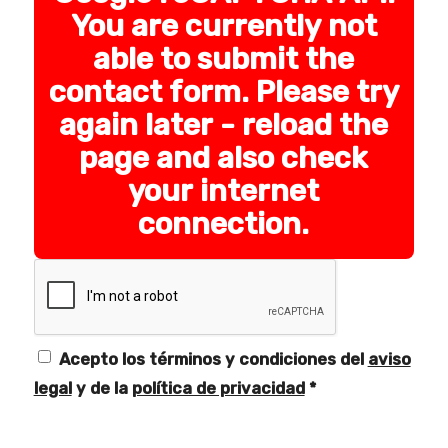
You are currently not
able to submit the
contact form. Please try
again later - reload the
page and also check
your internet
connection.
Acepto los términos y condiciones del
aviso
legal
y de la
política de privacidad
*