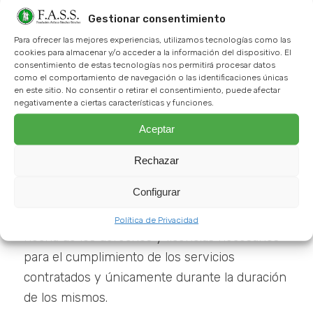
Fundación Atilano Sánchez Sánchez, aun
Gestionar consentimiento
siendo gratuitos y/o de disposición pública.
Para ofrecer las mejores experiencias, utilizamos tecnologías como las
cookies para almacenar y/o acceder a la información del dispositivo. El
Fundación Atilano Sánchez Sánchez dispone
consentimiento de estas tecnologías nos permitirá procesar datos
como el comportamiento de navegación o las identificaciones únicas
de los derechos de explotación y propiedad
en este sitio. No consentir o retirar el consentimiento, puede afectar
intelectual necesarios del software.
negativamente a ciertas características y funciones.
Aceptar
El usuario no adquiere derecho alguno o
licencia por el servicio contratado, sobre el
Rechazar
software necesario para la prestación del
Configurar
servicio, ni tampoco sobre la información
técnica de seguimiento del servicio, excepción
Política de Privacidad
hecha de los derechos y licencias necesarios
para el cumplimiento de los servicios
contratados y únicamente durante la duración
de los mismos.