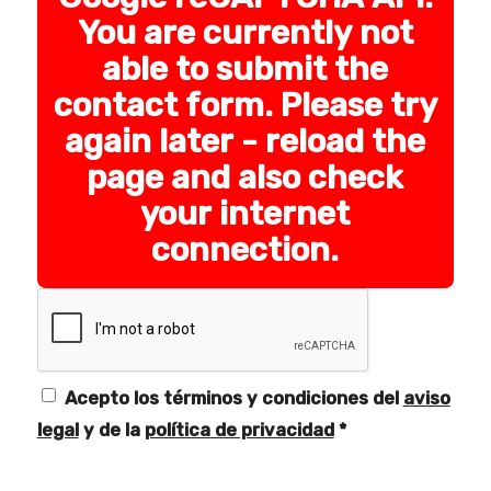
You are currently not
able to submit the
contact form. Please try
again later - reload the
page and also check
your internet
connection.
Acepto los términos y condiciones del
aviso
legal
y de la
política de privacidad
*