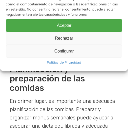
como el comportamiento de navegación o las identificaciones únicas
Adaptar la nutrición a las necesidades y
en este sitio. No consentir o retirar el consentimiento, puede afectar
circunstancias de cada persona es vital, como
negativamente a ciertas características y funciones.
estamos viendo. Sin embargo, no significa que
Aceptar
sea una tarea sencilla. A menudo podemos
Rechazar
sentir que no sabemos por dónde empezar.
Veamos unos consejos básicos:
Configurar
Política de Privacidad
Planificación y
preparación de las
comidas
En primer lugar, es importante una adecuada
planificación de las comidas. Preparar y
organizar menús semanales puede ayudar a
asegurar una dieta equilibrada y adecuada