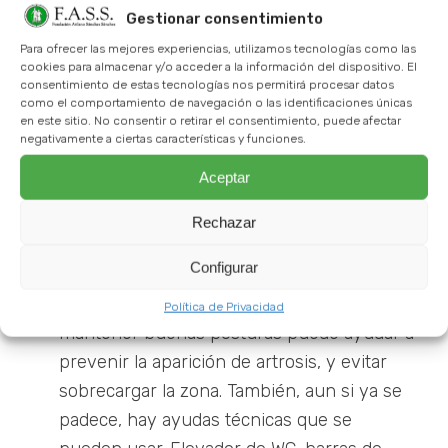
avance de la misma si ya se padece. Veamos
Gestionar consentimiento
consejos prácticos que podemos poner en
Para ofrecer las mejores experiencias, utilizamos tecnologías como las
cookies para almacenar y/o acceder a la información del dispositivo. El
marcha:
consentimiento de estas tecnologías nos permitirá procesar datos
como el comportamiento de navegación o las identificaciones únicas
Realización de ejercicio físico:
lo mejor
en este sitio. No consentir o retirar el consentimiento, puede afectar
negativamente a ciertas características y funciones.
para esta enfermedad es aquellos
Aceptar
ejercicios que se puedan realizar sin
impacto. Entre los más beneficiosos se
Rechazar
pueden encontrar bicicleta o uso de un
pedalier, andar o ejercicios acuáticos.
Configurar
Realización de movimientos adecuados:
Política de Privacidad
mantener buenas posturas puede ayudar a
prevenir la aparición de artrosis, y evitar
sobrecargar la zona. También, aun si ya se
padece, hay ayudas técnicas que se