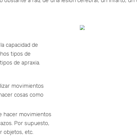
 obstante a raíz de una lesión cerebral, un infarto, u
la capacidad de
hos tipos de
ipos de apraxia.
alizar movimientos
 hacer cosas como
 de hacer movimientos
razos. Por supuesto,
 objetos, etc.