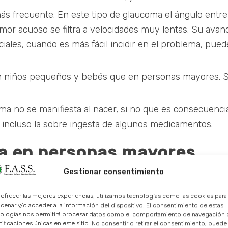
 frecuente. En este tipo de glaucoma el ángulo entre 
umor acuoso se filtra a velocidades muy lentas. Su ava
iales, cuando es más fácil incidir en el problema, pued
n niños pequeños y bebés que en personas mayores. 
ma no se manifiesta al nacer, si no que es consecuencia
 incluso la sobre ingesta de algunos medicamentos.
a en personas mayores
Gestionar consentimiento
 causas del glaucoma, así como de los tipos que podem
o todas las personas con glaucoma tienen los mismos sí
 ofrecer las mejores experiencias, utilizamos tecnologías como las cookies para
cenar y/o acceder a la información del dispositivo. El consentimiento de estas
ntomas más comunes asociados al glaucoma en la vejez:
ologías nos permitirá procesar datos como el comportamiento de navegación o
tificaciones únicas en este sitio. No consentir o retirar el consentimiento, puede