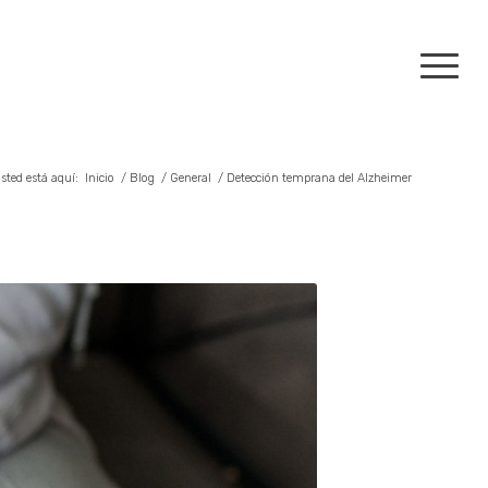
sted está aquí:
Inicio
/
Blog
/
General
/
Detección temprana del Alzheimer