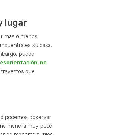
y lugar
ar más o menos
encuentra es su casa,
embargo, puede
sorientación, no
 trayectos que
ad podemos observar
 una manera muy poco
ar de maneras sutiles: