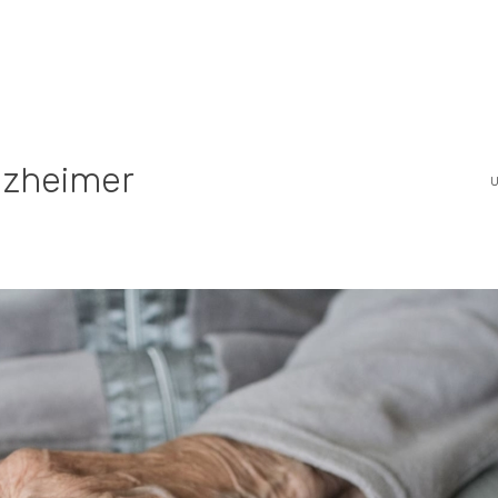
lzheimer
U