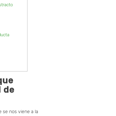
tracto
ducta
que
d de
 se nos viene a la