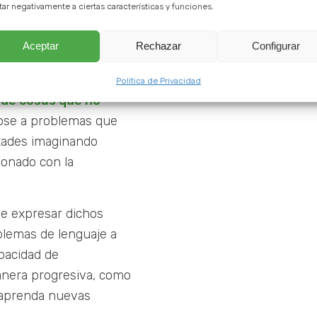
tar negativamente a ciertas características y funciones.
pensamiento
Aceptar
Rechazar
Configurar
heimer puede
notar
Política de Privacidad
a de cosas que no
dose a problemas que
ltades imaginando
cionado con la
de expresar dichos
blemas de lenguaje a
pacidad de
nera progresiva, como
 aprenda nuevas