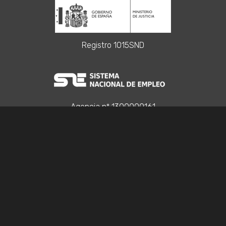
Registro 1015SND
Agencia nº 1300000161
Registro Acción Social S5344, S8744, S8757