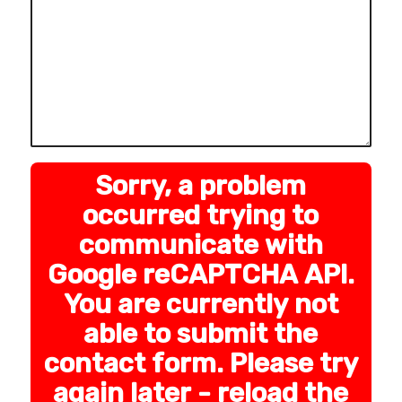
Sorry, a problem
occurred trying to
communicate with
Google reCAPTCHA API.
You are currently not
able to submit the
contact form. Please try
again later - reload the