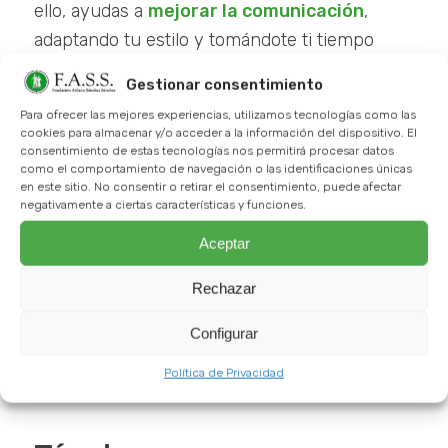
ello, ayudas a
mejorar la comunicación
,
adaptando tu estilo y tomándote ti tiempo
para mejorar la interacción.
Gestionar consentimiento
Al utilizar estas técnicas y abordar cada
Para ofrecer las mejores experiencias, utilizamos tecnologías como las
cookies para almacenar y/o acceder a la información del dispositivo. El
interacción con empatía y paciencia, puedes
consentimiento de estas tecnologías nos permitirá procesar datos
asegurar una comunicación clara y efectiva
como el comportamiento de navegación o las identificaciones únicas
en este sitio. No consentir o retirar el consentimiento, puede afectar
con personas mayores que tienen
negativamente a ciertas características y funciones.
discapacidades visuales o auditivas,
Aceptar
mejorando su calidad de vida y fortaleciendo
las relaciones.
Rechazar
Además de ello, no obstante, hay estrategias
Configurar
específicas que se pueden seguir y que
Política de Privacidad
pueden resultar de enorme utilidad: