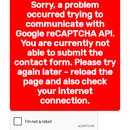
Sorry, a problem
occurred trying to
communicate with
Google reCAPTCHA API.
You are currently not
able to submit the
contact form. Please try
again later - reload the
page and also check
your internet
connection.