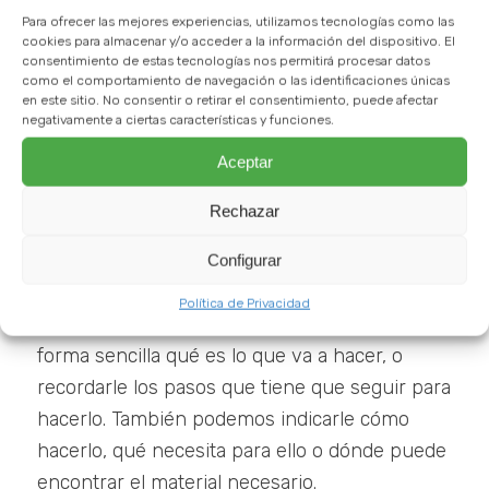
capacidad para secuenciar las tareas, sobre
Para ofrecer las mejores experiencias, utilizamos tecnologías como las
todo aquellas que puedan ser complejas o
cookies para almacenar y/o acceder a la información del dispositivo. El
consentimiento de estas tecnologías nos permitirá procesar datos
largas.
como el comportamiento de navegación o las identificaciones únicas
en este sitio. No consentir o retirar el consentimiento, puede afectar
Por ello, es necesario simplificárselo al
negativamente a ciertas características y funciones.
máximo, y ser conscientes de que aun en
Aceptar
esos momentos no siempre es necesario que
intervengamos activamente. Alguna
Rechazar
indicación, mensaje o ayuda verbal es en
Configurar
muchas ocasiones más que suficiente.
Política de Privacidad
Podemos comenzar explicándole de una
forma sencilla qué es lo que va a hacer, o
recordarle los pasos que tiene que seguir para
hacerlo. También podemos indicarle cómo
hacerlo, qué necesita para ello o dónde puede
encontrar el material necesario.