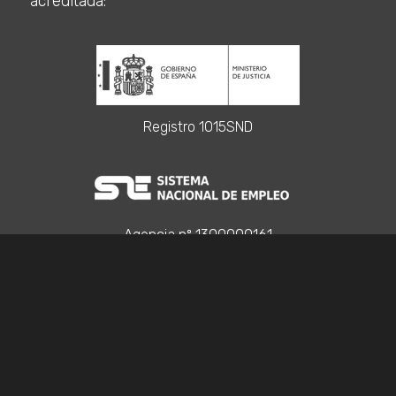
acreditada:
Registro 1015SND
Agencia nº 1300000161
Registro Acción Social S5344, S8744, S8757